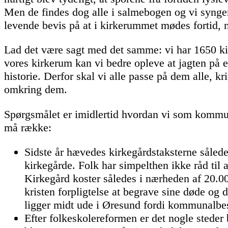
Men de findes dog alle i salmebogen og vi synger
levende bevis på at i kirkerummet mødes fortid, 
Lad det være sagt med det samme: vi har 1650 kir
vores kirkerum kan vi bedre opleve at jagten på en
historie. Derfor skal vi alle passe på dem alle, 
omkring dem.
Spørgsmålet er imidlertid hvordan vi som kommune
må række:
Sidste år hævedes kirkegårdstaksterne sålede
kirkegårde. Folk har simpelthen ikke råd til a
Kirkegård koster således i nærheden af 20.00
kristen forpligtelse at begrave sine døde og 
ligger midt ude i Øresund fordi kommunalbest
Efter folkeskolereformen er det nogle steder 