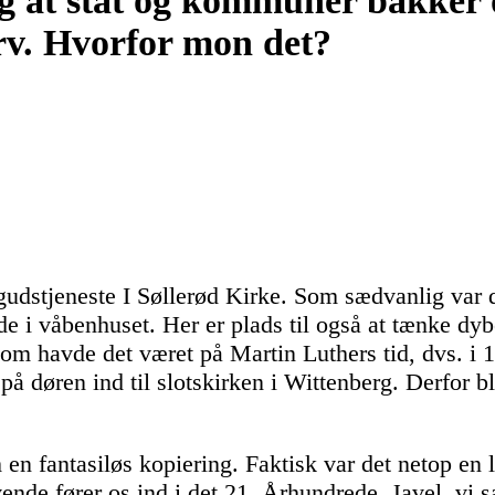
g at stat og kommuner bakker 
rv. Hvorfor mon det?
sgudstjeneste I Søllerød Kirke. Som sædvanlig var d
de i våbenhuset. Her er plads til også at tænke dyb
som havde det været på Martin Luthers tid, dvs. i 1
på døren ind til slotskirken i Wittenberg. Derfor bl
 en fantasiløs kopiering. Faktisk var det netop en l
evende fører os ind i det 21. Århundrede. Javel, vi s