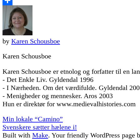
LinkedIn
Share
by
Karen Schousboe
Karen Schousboe
Karen Schousboe er etnolog og forfatter til en la
- Det Enkle Liv. Gyldendal 1996
- I Nærheden. Om det værdifulde. Gyldendal 20
- Menigheder og mennesker. Aros 2003
Hun er direktør for www.medievalhistories.com
Post
Min lokale “Camino”
navigation
Svenskere sætter hælene i!
Built with
Make
. Your friendly WordPress page b