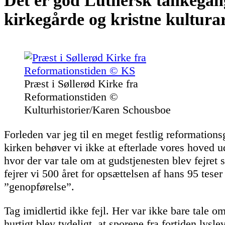
Det er god Luthersk tankegan
kirkegårde og kristne kultura
Præst i Søllerød Kirke fra
Reformationstiden ©
Kulturhistorier/Karen Schousboe
Forleden var jeg til en meget festlig reformation
kirken behøver vi ikke at efterlade vores hoved u
hvor der var tale om at gudstjenesten blev fejret 
fejrer vi 500 året for opsættelsen af hans 95 teser 
”genopførelse”.
Tag imidlertid ikke fejl. Her var ikke bare tale om
hurtigt blev tydeligt, at sporene fra fortiden lysl