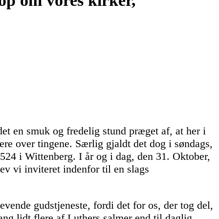
op om vores kirker,
et en smuk og fredelig stund præget af, at her i
ere over tingene. Særlig gjaldt det dog i søndags,
524 i Wittenberg. I år og i dag, den 31. Oktober,
ev vi inviteret indenfor til en slags
evende gudstjeneste, fordi det for os, der tog del,
ang lidt flere af Luthers salmer end til daglig.