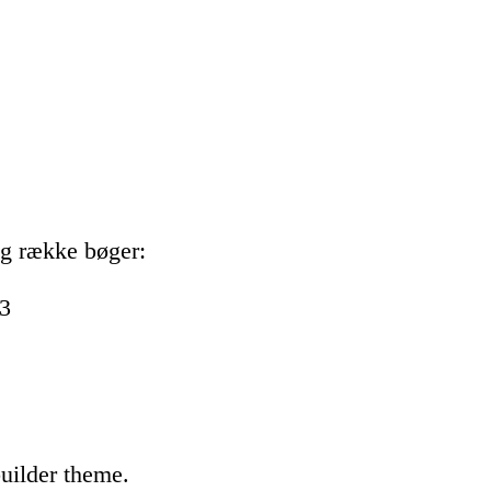
ng række bøger:
03
uilder theme.