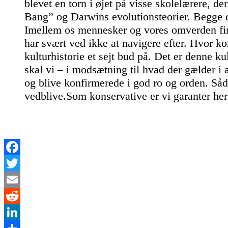
blevet en torn i øjet på visse skolelærere, d
Bang” og Darwins evolutionsteorier. Begge de
Imellem os mennesker og vores omverden find
har svært ved ikke at navigere efter. Hvor 
kulturhistorie et sejt bud på. Det er denne ku
skal vi – i modsætning til hvad der gælder i 
og blive konfirmerede i god ro og orden. Såda
vedblive.Som konservative er vi garanter her
Facebook
Twitter
Email
Reddit