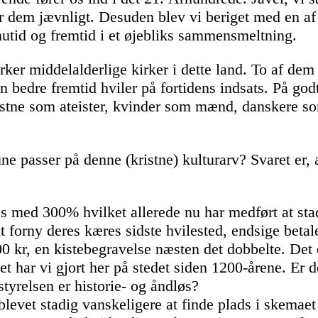
 dem jævnligt. Desuden blev vi beriget med en af 
nutid og fremtid i et øjebliks sammensmeltning.
ker middelalderlige kirker i dette land. To af dem
 bedre fremtid hviler på fortidens indsats. På godt 
kristne som ateister, kvinder som mænd, danskere s
 passer på denne (kristne) kulturarv? Svaret er, 
s med 300% hvilket allerede nu har medført at sta
t forny deres kæres sidste hvilested, endsige betal
0 kr, en kistebegravelse næsten det dobbelte. Det 
det har vi gjort her på stedet siden 1200-årene. Er
yrelsen er historie- og åndløs?
blevet stadig vanskeligere at finde plads i skemaet