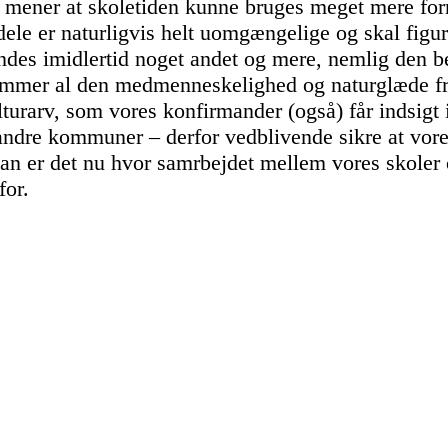
er mener at skoletiden kunne bruges meget mere for
le er naturligvis helt uomgængelige og skal figure
es imidlertid noget andet og mere, nemlig den beå
kommer al den medmenneskelighed og naturglæde fra
lturarv, som vores konfirmander (også) får indsigt 
andre kommuner – derfor vedblivende sikre at vores
n er det nu hvor samrbejdet mellem vores skoler og
for.