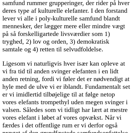
samfund rummer grupperinger, der rider på hver
deres type af kulturelle elefanter. I den forstand
lever vi alle i poly-kulturelle samfund blandt
mennesker, der lægger mere eller mindre vægt
på så forskelligartede livsværdier som 1)
tryghed, 2) lov og orden, 3) demokratisk
samtale og 4) retten til selvudfoldelse.
Ligesom vi naturligvis hver især kan opleve at
vi fra tid til anden svinger elefanten i en lidt
anden retning, fordi vi føler det er nødvendigt at
hyle med de ulve vi er iblandt. Fundamentalt set
er vi imidlertid tilbøjelige til at følge netop
vores elefants trompethyl uden megen svinger i
valsen. Således som vi tidligt har lært at mestre
vores elefant i løbet af vores opvækst. Når vi
færdes i det offentlige rum er vi derfor også
præget af den grundfæstede samfundsopfattelse,