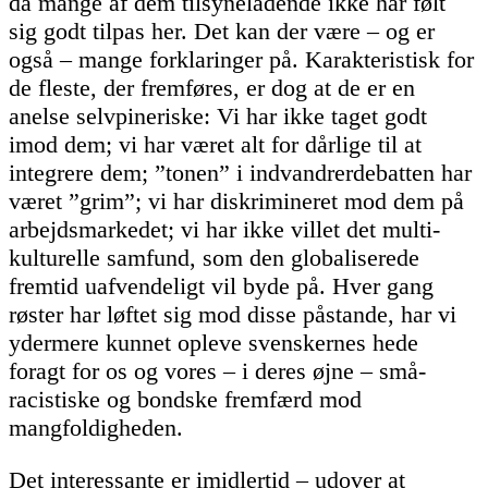
da mange af dem tilsyneladende ikke har følt
sig godt tilpas her. Det kan der være – og er
også – mange forklaringer på. Karakteristisk for
de fleste, der fremføres, er dog at de er en
anelse selvpineriske: Vi har ikke taget godt
imod dem; vi har været alt for dårlige til at
integrere dem; ”tonen” i indvandrerdebatten har
været ”grim”; vi har diskrimineret mod dem på
arbejdsmarkedet; vi har ikke villet det multi-
kulturelle samfund, som den globaliserede
fremtid uafvendeligt vil byde på. Hver gang
røster har løftet sig mod disse påstande, har vi
ydermere kunnet opleve svenskernes hede
foragt for os og vores – i deres øjne – små-
racistiske og bondske fremfærd mod
mangfoldigheden.
Det interessante er imidlertid – udover at