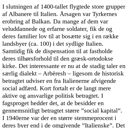
I slutningen af 1400-tallet flygtede store grupper
af Albanere til Italien. Årsagen var Tyrkernes
erobring af Balkan. Da mange af dem var
veluddannede og erfarne soldater, fik de og
deres familier lov til at bosætte sig i en række
landsbyer (ca. 100) i det sydlige Italien.
Samtidig fik de dispensation til at fastholde
deres tilhørsforhold til den græsk-ortodokse
kirke. Det interessante er nu at de stadig taler en
særlig dialekt – Arbëresh – ligesom de historisk
betragtet udviser en fra Italienerne afvigende
social adfærd. Kort fortalt er de langt mere
aktive og ansvarlige politisk betragtet. I
fagsproget hedder det, at de besidder en
gennemsnitligt betragtet større ”social kapital”.
I 1940erne var der en større stemmeprocent i
deres byer end i de omgivende ”Italienske”. Det