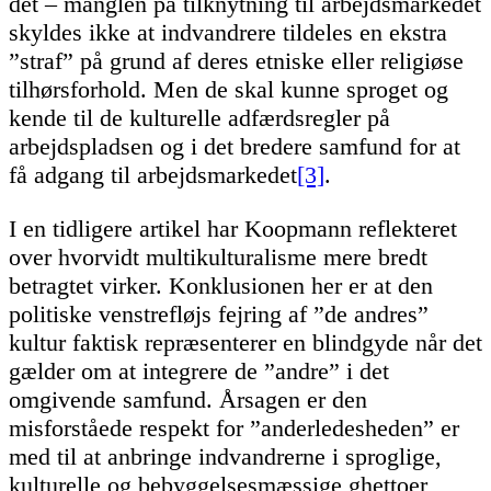
det – manglen på tilknytning til arbejdsmarkedet
skyldes ikke at indvandrere tildeles en ekstra
”straf” på grund af deres etniske eller religiøse
tilhørsforhold. Men de skal kunne sproget og
kende til de kulturelle adfærdsregler på
arbejdspladsen og i det bredere samfund for at
få adgang til arbejdsmarkedet
[3]
.
I en tidligere artikel har Koopmann reflekteret
over hvorvidt multikulturalisme mere bredt
betragtet virker. Konklusionen her er at den
politiske venstrefløjs fejring af ”de andres”
kultur faktisk repræsenterer en blindgyde når det
gælder om at integrere de ”andre” i det
omgivende samfund. Årsagen er den
misforståede respekt for ”anderledesheden” er
med til at anbringe indvandrerne i sproglige,
kulturelle og bebyggelsesmæssige ghettoer,