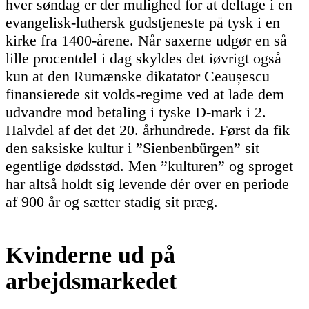
hver søndag er der mulighed for at deltage i en
evangelisk-luthersk gudstjeneste på tysk i en
kirke fra 1400-årene. Når saxerne udgør en så
lille procentdel i dag skyldes det iøvrigt også
kun at den Rumænske dikatator Ceaușescu
finansierede sit volds-regime ved at lade dem
udvandre mod betaling i tyske D-mark i 2.
Halvdel af det det 20. århundrede. Først da fik
den saksiske kultur i ”Sienbenbürgen” sit
egentlige dødsstød. Men ”kulturen” og sproget
har altså holdt sig levende dér over en periode
af 900 år og sætter stadig sit præg.
Kvinderne ud på
arbejdsmarkedet