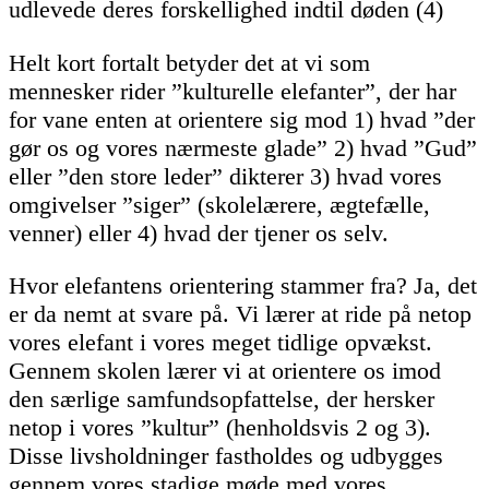
udlevede deres forskellighed indtil døden (4)
Helt kort fortalt betyder det at vi som
mennesker rider ”kulturelle elefanter”, der har
for vane enten at orientere sig mod 1) hvad ”der
gør os og vores nærmeste glade” 2) hvad ”Gud”
eller ”den store leder” dikterer 3) hvad vores
omgivelser ”siger” (skolelærere, ægtefælle,
venner) eller 4) hvad der tjener os selv.
Hvor elefantens orientering stammer fra? Ja, det
er da nemt at svare på. Vi lærer at ride på netop
vores elefant i vores meget tidlige opvækst.
Gennem skolen lærer vi at orientere os imod
den særlige samfundsopfattelse, der hersker
netop i vores ”kultur” (henholdsvis 2 og 3).
Disse livsholdninger fastholdes og udbygges
gennem vores stadige møde med vores