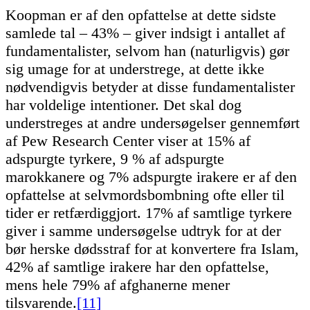
Koopman er af den opfattelse at dette sidste
samlede tal – 43% – giver indsigt i antallet af
fundamentalister, selvom han (naturligvis) gør
sig umage for at understrege, at dette ikke
nødvendigvis betyder at disse fundamentalister
har voldelige intentioner. Det skal dog
understreges at andre undersøgelser gennemført
af Pew Research Center viser at 15% af
adspurgte tyrkere, 9 % af adspurgte
marokkanere og 7% adspurgte irakere er af den
opfattelse at selvmordsbombning ofte eller til
tider er retfærdiggjort. 17% af samtlige tyrkere
giver i samme undersøgelse udtryk for at der
bør herske dødsstraf for at konvertere fra Islam,
42% af samtlige irakere har den opfattelse,
mens hele 79% af afghanerne mener
tilsvarende.
[11]