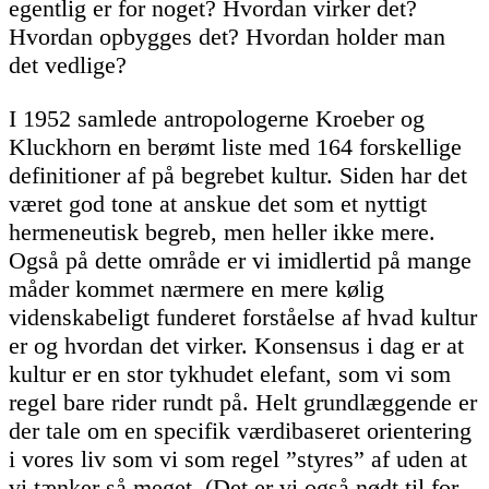
egentlig er for noget? Hvordan virker det?
Hvordan opbygges det? Hvordan holder man
det vedlige?
I 1952 samlede antropologerne Kroeber og
Kluckhorn en berømt liste med 164 forskellige
definitioner af på begrebet kultur. Siden har det
været god tone at anskue det som et nyttigt
hermeneutisk begreb, men heller ikke mere.
Også på dette område er vi imidlertid på mange
måder kommet nærmere en mere kølig
videnskabeligt funderet forståelse af hvad kultur
er og hvordan det virker. Konsensus i dag er at
kultur er en stor tykhudet elefant, som vi som
regel bare rider rundt på. Helt grundlæggende er
der tale om en specifik værdibaseret orientering
i vores liv som vi som regel ”styres” af uden at
vi tænker så meget. (Det er vi også nødt til for