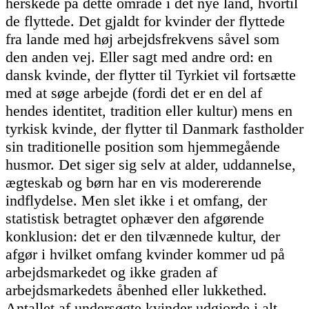
herskede på dette område i det nye land, hvortil
de flyttede. Det gjaldt for kvinder der flyttede
fra lande med høj arbejdsfrekvens såvel som
den anden vej. Eller sagt med andre ord: en
dansk kvinde, der flytter til Tyrkiet vil fortsætte
med at søge arbejde (fordi det er en del af
hendes identitet, tradition eller kultur) mens en
tyrkisk kvinde, der flytter til Danmark fastholder
sin traditionelle position som hjemmegående
husmor. Det siger sig selv at alder, uddannelse,
ægteskab og børn har en vis modererende
indflydelse. Men slet ikke i et omfang, der
statistisk betragtet ophæver den afgørende
konklusion: det er den tilvænnede kultur, der
afgør i hvilket omfang kvinder kommer ud på
arbejdsmarkedet og ikke graden af
arbejdsmarkedets åbenhed eller lukkethed.
Antallet af undersøgte kvinder udgjorde i alt