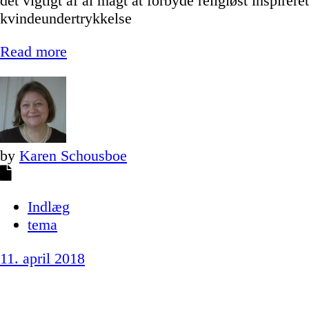
det vigtigt af al magt at forbyde religiøst inspireret
kvindeundertrykkelse
Read more
by
Karen Schousboe
Indlæg
tema
11. april 2018