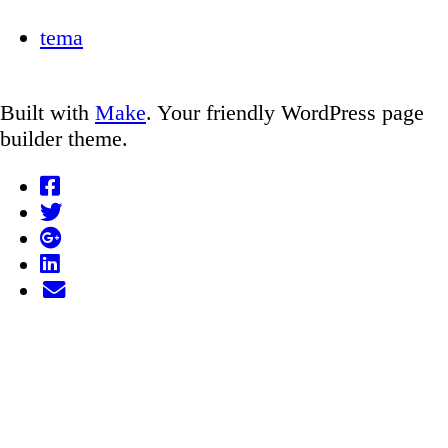
tema
Built with
Make
. Your friendly WordPress page
builder theme.
Facebook
Twitter
Google
LinkedIn
Plus
Email