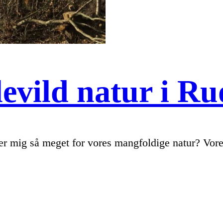
levild natur i R
rer mig så meget for vores mangfoldige natur? Vore