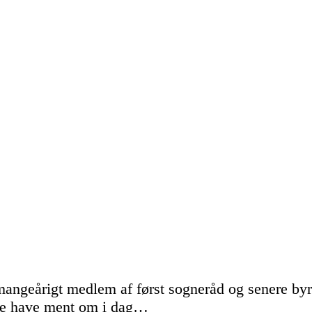
ngeårigt medlem af først sogneråd og senere byrå
ille have ment om i dag…