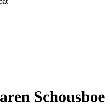
bat
ren Schousboe