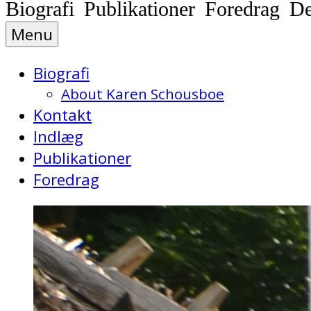
Biografi Publikationer Foredrag D
Menu
Biografi
About Karen Schousboe
Kontakt
Indlæg
Publikationer
Foredrag