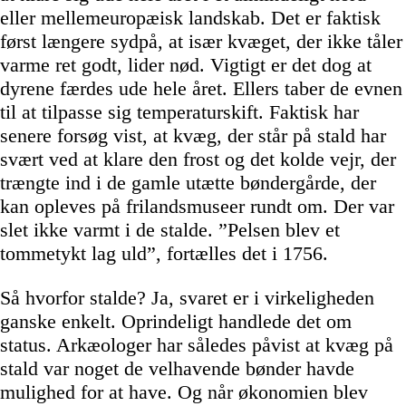
eller mellemeuropæisk landskab. Det er faktisk
først længere sydpå, at især kvæget, der ikke tåler
varme ret godt, lider nød. Vigtigt er det dog at
dyrene færdes ude hele året. Ellers taber de evnen
til at tilpasse sig temperaturskift. Faktisk har
senere forsøg vist, at kvæg, der står på stald har
svært ved at klare den frost og det kolde vejr, der
trængte ind i de gamle utætte bøndergårde, der
kan opleves på frilandsmuseer rundt om. Der var
slet ikke varmt i de stalde. ”Pelsen blev et
tommetykt lag uld”, fortælles det i 1756.
Så hvorfor stalde? Ja, svaret er i virkeligheden
ganske enkelt. Oprindeligt handlede det om
status. Arkæologer har således påvist at kvæg på
stald var noget de velhavende bønder havde
mulighed for at have. Og når økonomien blev