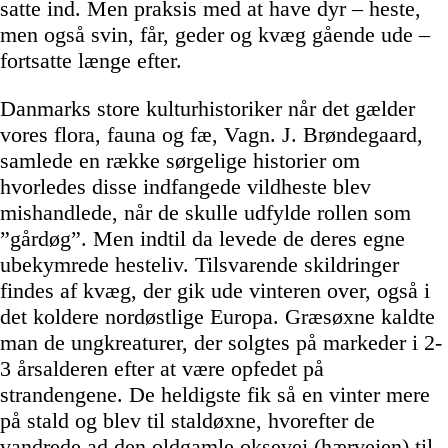
satte ind. Men praksis med at have dyr – heste,
men også svin, får, geder og kvæg gående ude –
fortsatte længe efter.
Danmarks store kulturhistoriker når det gælder
vores flora, fauna og fæ, Vagn. J. Brøndegaard,
samlede en række sørgelige historier om
hvorledes disse indfangede vildheste blev
mishandlede, når de skulle udfylde rollen som
”gårdøg”. Men indtil da levede de deres egne
ubekymrede hesteliv. Tilsvarende skildringer
findes af kvæg, der gik ude vinteren over, også i
det koldere nordøstlige Europa. Græsøxne kaldte
man de ungkreaturer, der solgtes på markeder i 2-
3 årsalderen efter at være opfedet på
strandengene. De heldigste fik så en vinter mere
på stald og blev til staldøxne, hvorefter de
vandrede ad den oldgamle oksevej (hærvejen) til