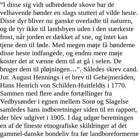
”I disse sig vidt udbredende skove har de
velhavende bønder en slags stutteri af vilde heste.
Disse dyr bliver nu ganske overladte til naturen,
og de tyr ikke til landsbyen uden i den stærkeste
frost, når jorden er dækket af sne, og intet kan
tjene dem til føde. Med megen møje få bønderne
disse heste indfangede, og endnu mere møje
koster det at vænne dem til at gå i selen. De
bruger dem til pløjningen…”. Således skrev cand.
Jur. August Hennings i et brev til Gehejmeråden,
Hans Henrich von Schilden-Huitfeldts i 1770.
Sammen med flere andre fortællinger fra
Vedbysønder i egnen mellem Sorø og Slagelse
samledes hans indberetninger siden til en rapport,
der blev udgivet i 1905. I dag udgør beretningen
en af de fineste etnografiske skildringer af det
gammel-danske bondeliv fra før landboreformerne