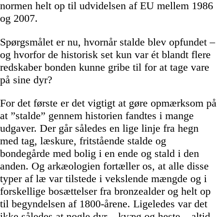
normen helt op til udvidelsen af EU mellem 1986
og 2007.
Spørgsmålet er nu, hvornår stalde blev opfundet –
og hvorfor de historisk set kun var ét blandt flere
redskaber bonden kunne gribe til for at tage vare
på sine dyr?
For det første er det vigtigt at gøre opmærksom på
at ”stalde” gennem historien fandtes i mange
udgaver. Der går således en lige linje fra hegn
med tag, læskure, fritstående stalde og
bondegårde med bolig i en ende og stald i den
anden. Og arkæologien fortæller os, at alle disse
typer af læ var tilstede i vekslende mængde og i
forskellige bosættelser fra bronzealder og helt op
til begyndelsen af 1800-årene. Ligeledes var det
ikke således at nogle dyr – kvæg og heste – altid