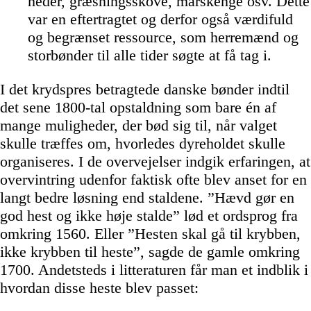
heder, græsningsskove, marskenge osv. Dette
var en eftertragtet og derfor også værdifuld
og begrænset ressource, som herremænd og
storbønder til alle tider søgte at få tag i.
I det krydspres betragtede danske bønder indtil
det sene 1800-tal opstaldning som bare én af
mange muligheder, der bød sig til, når valget
skulle træffes om, hvorledes dyreholdet skulle
organiseres. I de overvejelser indgik erfaringen, at
overvintring udenfor faktisk ofte blev anset for en
langt bedre løsning end staldene. ”Hævd gør en
god hest og ikke høje stalde” lød et ordsprog fra
omkring 1560. Eller ”Hesten skal gå til krybben,
ikke krybben til heste”, sagde de gamle omkring
1700. Andetsteds i litteraturen får man et indblik i
hvordan disse heste blev passet: