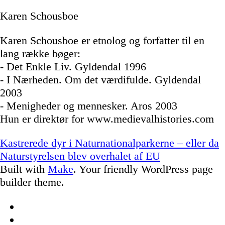
Karen Schousboe
Karen Schousboe er etnolog og forfatter til en
lang række bøger:
- Det Enkle Liv. Gyldendal 1996
- I Nærheden. Om det værdifulde. Gyldendal
2003
- Menigheder og mennesker. Aros 2003
Hun er direktør for www.medievalhistories.com
Post
Kastrerede dyr i Naturnationalparkerne – eller da
navigation
Naturstyrelsen blev overhalet af EU
Built with
Make
. Your friendly WordPress page
builder theme.
Facebook
Twitter