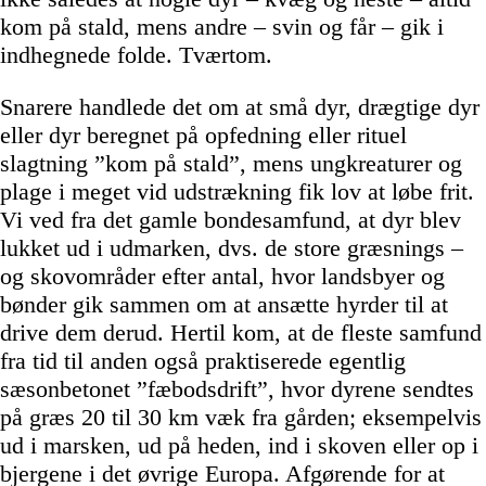
kom på stald, mens andre – svin og får – gik i
indhegnede folde. Tværtom.
Snarere handlede det om at små dyr, drægtige dyr
eller dyr beregnet på opfedning eller rituel
slagtning ”kom på stald”, mens ungkreaturer og
plage i meget vid udstrækning fik lov at løbe frit.
Vi ved fra det gamle bondesamfund, at dyr blev
lukket ud i udmarken, dvs. de store græsnings –
og skovområder efter antal, hvor landsbyer og
bønder gik sammen om at ansætte hyrder til at
drive dem derud. Hertil kom, at de fleste samfund
fra tid til anden også praktiserede egentlig
sæsonbetonet ”fæbodsdrift”, hvor dyrene sendtes
på græs 20 til 30 km væk fra gården; eksempelvis
ud i marsken, ud på heden, ind i skoven eller op i
bjergene i det øvrige Europa. Afgørende for at