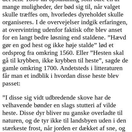
mange muligheder, der bød sig til, når valget
skulle træffes om, hvorledes dyreholdet skulle
organiseres. I de overvejelser indgik erfaringen,
at overvintring udenfor faktisk ofte blev anset
for en langt bedre løsning end staldene. ”Hævd
gør en god hest og ikke høje stalde” lød et
ordsprog fra omkring 1560. Eller ”Hesten skal
gå til krybben, ikke krybben til heste”, sagde de
gamle omkring 1700. Andetsteds i litteraturen
får man et indblik i hvordan disse heste blev
passet:
”I disse sig vidt udbredende skove har de
velhavende bønder en slags stutteri af vilde
heste. Disse dyr bliver nu ganske overladte til
naturen, og de tyr ikke til landsbyen uden i den
stærkeste frost, når jorden er dækket af sne, og