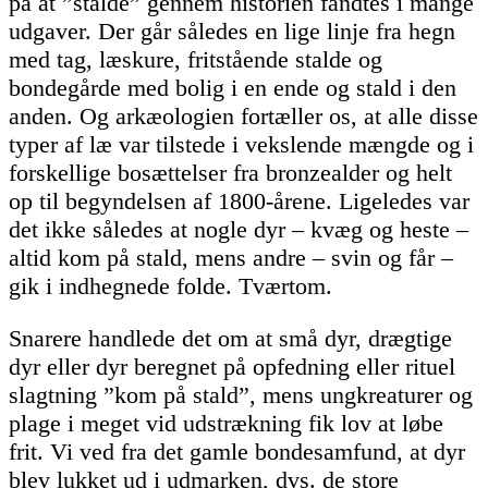
på at ”stalde” gennem historien fandtes i mange
udgaver. Der går således en lige linje fra hegn
med tag, læskure, fritstående stalde og
bondegårde med bolig i en ende og stald i den
anden. Og arkæologien fortæller os, at alle disse
typer af læ var tilstede i vekslende mængde og i
forskellige bosættelser fra bronzealder og helt
op til begyndelsen af 1800-årene. Ligeledes var
det ikke således at nogle dyr – kvæg og heste –
altid kom på stald, mens andre – svin og får –
gik i indhegnede folde. Tværtom.
Snarere handlede det om at små dyr, drægtige
dyr eller dyr beregnet på opfedning eller rituel
slagtning ”kom på stald”, mens ungkreaturer og
plage i meget vid udstrækning fik lov at løbe
frit. Vi ved fra det gamle bondesamfund, at dyr
blev lukket ud i udmarken, dvs. de store