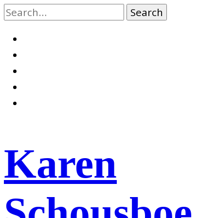
Skip
to
content
Facebook
Twitter
Google
Plus
LinkedIn
Email
Karen
Schousboe