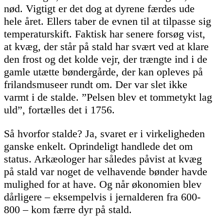
nød. Vigtigt er det dog at dyrene færdes ude
hele året. Ellers taber de evnen til at tilpasse sig
temperaturskift. Faktisk har senere forsøg vist,
at kvæg, der står på stald har svært ved at klare
den frost og det kolde vejr, der trængte ind i de
gamle utætte bøndergårde, der kan opleves på
frilandsmuseer rundt om. Der var slet ikke
varmt i de stalde. ”Pelsen blev et tommetykt lag
uld”, fortælles det i 1756.
Så hvorfor stalde? Ja, svaret er i virkeligheden
ganske enkelt. Oprindeligt handlede det om
status. Arkæologer har således påvist at kvæg
på stald var noget de velhavende bønder havde
mulighed for at have. Og når økonomien blev
dårligere – eksempelvis i jernalderen fra 600-
800 – kom færre dyr på stald.