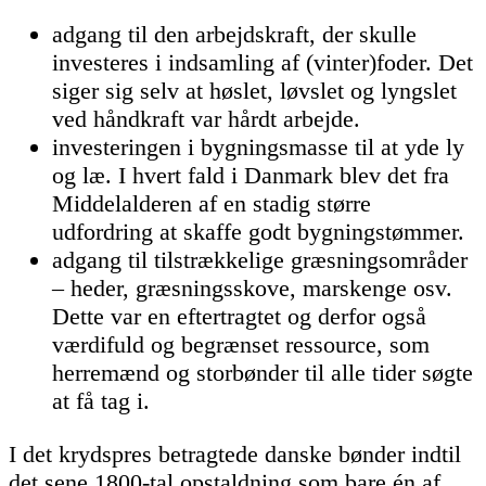
adgang til den arbejdskraft, der skulle
investeres i indsamling af (vinter)foder. Det
siger sig selv at høslet, løvslet og lyngslet
ved håndkraft var hårdt arbejde.
investeringen i bygningsmasse til at yde ly
og læ. I hvert fald i Danmark blev det fra
Middelalderen af en stadig større
udfordring at skaffe godt bygningstømmer.
adgang til tilstrækkelige græsningsområder
– heder, græsningsskove, marskenge osv.
Dette var en eftertragtet og derfor også
værdifuld og begrænset ressource, som
herremænd og storbønder til alle tider søgte
at få tag i.
I det krydspres betragtede danske bønder indtil
det sene 1800-tal opstaldning som bare én af