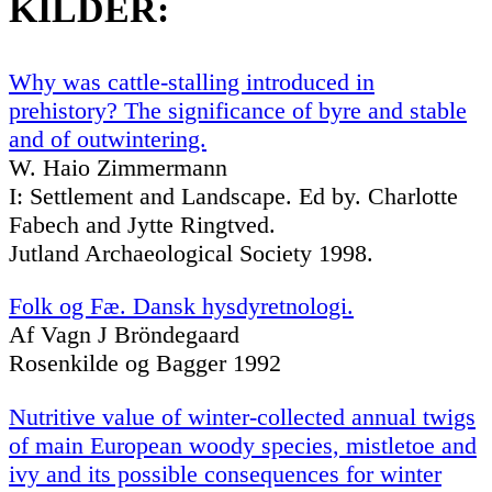
KILDER:
Why was cattle-stalling introduced in
prehistory? The significance of byre and stable
and of outwintering.
W. Haio Zimmermann
I: Settlement and Landscape. Ed by. Charlotte
Fabech and Jytte Ringtved.
Jutland Archaeological Society 1998.
Folk og Fæ. Dansk hysdyretnologi.
Af Vagn J Bröndegaard
Rosenkilde og Bagger 1992
Nutritive value of winter-collected annual twigs
of main European woody species, mistletoe and
ivy and its possible consequences for winter