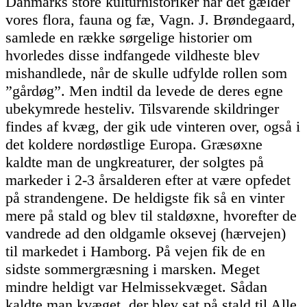
Danmarks store kulturhistoriker når det gælder
vores flora, fauna og fæ, Vagn. J. Brøndegaard,
samlede en række sørgelige historier om
hvorledes disse indfangede vildheste blev
mishandlede, når de skulle udfylde rollen som
”gårdøg”. Men indtil da levede de deres egne
ubekymrede hesteliv. Tilsvarende skildringer
findes af kvæg, der gik ude vinteren over, også i
det koldere nordøstlige Europa. Græsøxne
kaldte man de ungkreaturer, der solgtes på
markeder i 2-3 årsalderen efter at være opfedet
på strandengene. De heldigste fik så en vinter
mere på stald og blev til staldøxne, hvorefter de
vandrede ad den oldgamle oksevej (hærvejen)
til markedet i Hamborg. På vejen fik de en
sidste sommergræsning i marsken. Meget
mindre heldigt var Helmissekvæget. Sådan
kaldte man kvæget, der blev sat på stald til Alle